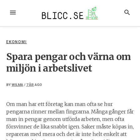
Skip
to
MENU
SEARCH
content
EKONOMI
Spara pengar och värna om
miljön i arbetslivet
BY
WILMA
/
7 ÅR
AGO
Om man har ett företag kan man ofta se hur
pengarna rinner mellan fingrarna. Många gånger får
man in pengar genom utförda arbeten, men ofta
försvinner de lika snabbt igen. Saker måste köpas in,
repareras med mera och det är inte helt enkelt att