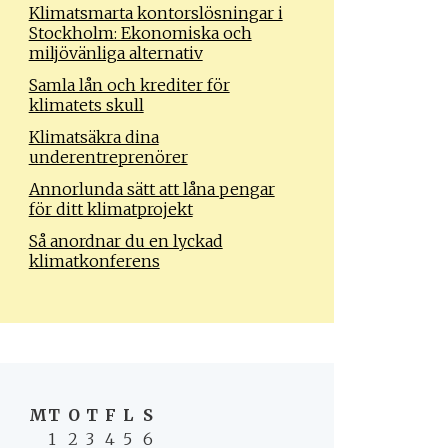
Klimatsmarta kontorslösningar i
Stockholm: Ekonomiska och
miljövänliga alternativ
Samla lån och krediter för
klimatets skull
Klimatsäkra dina
underentreprenörer
Annorlunda sätt att låna pengar
för ditt klimatprojekt
Så anordnar du en lyckad
klimatkonferens
M
T
O
T
F
L
S
1
2
3
4
5
6